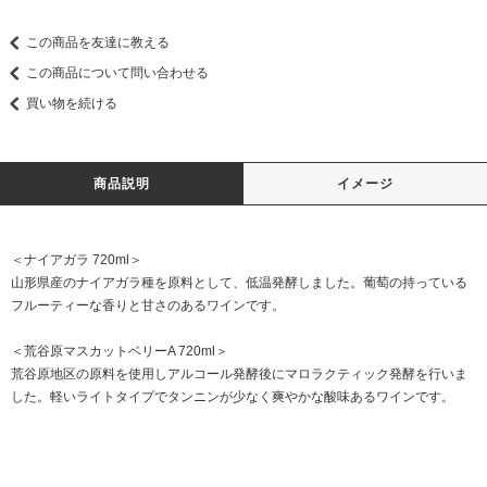
この商品を友達に教える
この商品について問い合わせる
買い物を続ける
商品説明
イメージ
＜ナイアガラ 720ml＞
山形県産のナイアガラ種を原料として、低温発酵しました。葡萄の持っている
フルーティーな香りと甘さのあるワインです。
＜荒谷原マスカットベリーA 720ml＞
荒谷原地区の原料を使用しアルコール発酵後にマロラクティック発酵を行いま
した。軽いライトタイプでタンニンが少なく爽やかな酸味あるワインです。