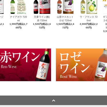
ージ
ナイアガラ 720
天童ワイン(株)
山形マスカット
ラ・フランス 72
ギ
ml
赤 720ml
ロゼ 720ml
0ml
2-
2,1
1,590円(税込1,7
1,520円(税込1,6
1,520円(税込1,6
2,000円(税込2,2
箱
49円)
72円)
72円)
00円)
3,