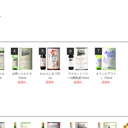
4
5
6
7
ャル
山形シャルドネ
わんだふる 720
マスカットベリ
オリンピアワイ
l
720ml
ml
ーA樽熟成720ml
ン 720ml
品切れ
品切れ
品切れ
品切れ