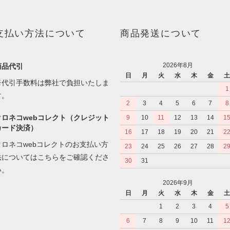
支払い方法について
商品発送について
2026年8月
商品代引
日
月
火
水
木
金
※代引手数料は弊社で負担いたしま
1
す。
2
3
4
5
6
7
8
クロネコwebコレクト（クレジット
9
10
11
12
13
14
1
カード決済）
16
17
18
19
20
21
2
クロネコwebコレクトのお支払い方
23
24
25
26
27
28
2
法については
こちら
をご確認くださ
30
31
い。
2026年9月
日
月
火
水
木
金
1
2
3
4
5
6
7
8
9
10
11
1