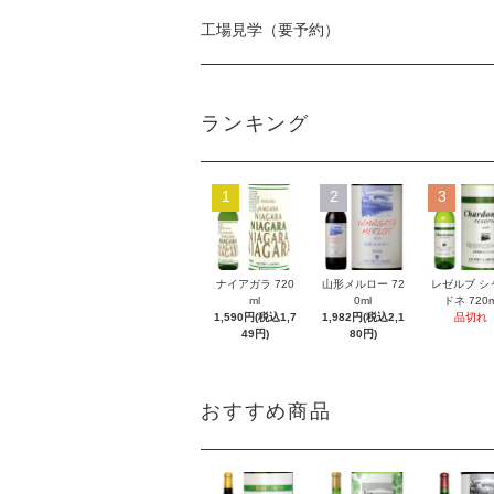
工場見学（要予約）
ランキング
1
2
3
ナイアガラ 720
山形メルロー 72
レゼルブ シ
ml
0ml
ドネ 720m
1,590円(税込1,7
1,982円(税込2,1
品切れ
49円)
80円)
おすすめ商品