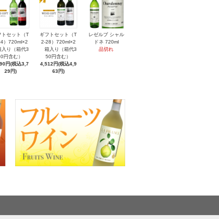
フトセット（T
ギフトセット（T
レゼルブ シャル
04）720ml×2
2-28）720ml×2
ドネ 720ml
入り（箱代3
箱入り（箱代3
品切れ
50円含む）
50円含む）
390円(税込3,7
4,512円(税込4,9
29円)
63円)