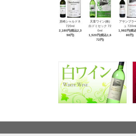
原崎シャルドネ
天童ワイン(株)
アサンブラ
720ml
白ドミセック 72
ュ 720ml
2,180円(税込2,3
0ml
1,982円(税込
98円)
1,520円(税込1,6
80円)
72円)