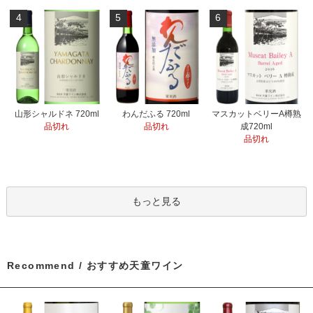
4
5
6
山形シャルドネ 720ml
わんだふる 720ml
マスカットベリーA樽熟
品切れ
品切れ
成720ml
品切れ
もっと見る
Recommend / おすすめ天童ワイン