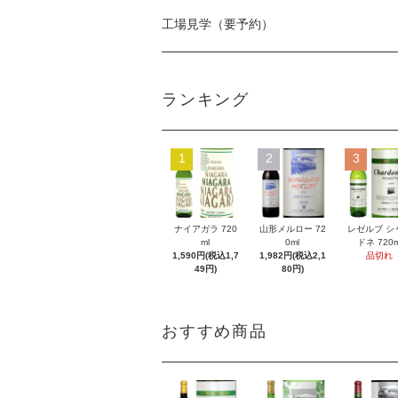
工場見学（要予約）
ランキング
1
2
3
ナイアガラ 720
山形メルロー 72
レゼルブ シ
ml
0ml
ドネ 720m
1,590円(税込1,7
1,982円(税込2,1
品切れ
49円)
80円)
おすすめ商品