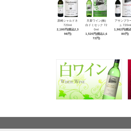
原崎シャルドネ
天童ワイン(株)
アサンブラ
720ml
白ドミセック 72
ュ 720ml
2,180円(税込2,3
0ml
1,982円(税込
98円)
1,520円(税込1,6
80円)
72円)