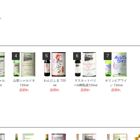
4
5
6
7
ャル
山形シャルドネ
わんだふる 720
マスカットベリ
オリンピアワイ
l
720ml
ml
ーA樽熟成720ml
ン 720ml
品切れ
品切れ
品切れ
品切れ