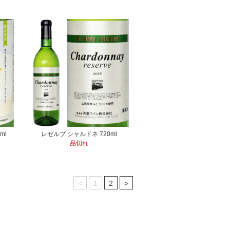
ml
レゼルブ シャルドネ 720ml
品切れ
<
1
2
>