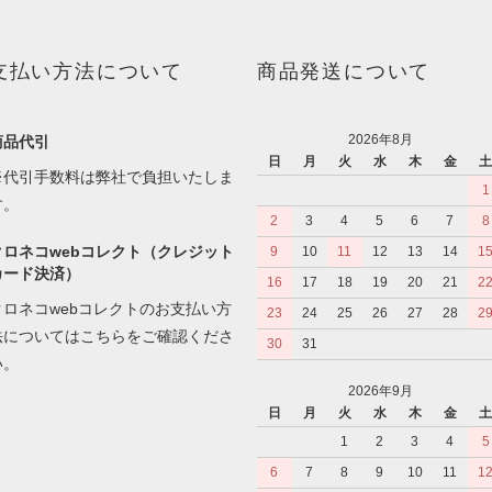
支払い方法について
商品発送について
2026年8月
商品代引
日
月
火
水
木
金
※代引手数料は弊社で負担いたしま
1
す。
2
3
4
5
6
7
8
クロネコwebコレクト（クレジット
9
10
11
12
13
14
1
カード決済）
16
17
18
19
20
21
2
クロネコwebコレクトのお支払い方
23
24
25
26
27
28
2
法については
こちら
をご確認くださ
30
31
い。
2026年9月
日
月
火
水
木
金
1
2
3
4
5
6
7
8
9
10
11
1