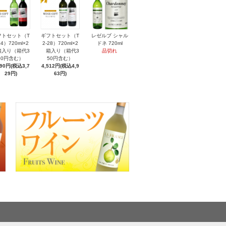
フトセット（T
ギフトセット（T
レゼルブ シャル
04）720ml×2
2-28）720ml×2
ドネ 720ml
入り（箱代3
箱入り（箱代3
品切れ
50円含む）
50円含む）
390円(税込3,7
4,512円(税込4,9
29円)
63円)