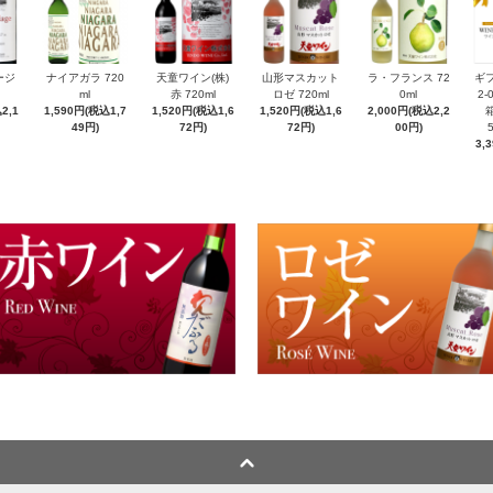
ージ
ナイアガラ 720
天童ワイン(株)
山形マスカット
ラ・フランス 72
ギ
ml
赤 720ml
ロゼ 720ml
0ml
2-
2,1
1,590円(税込1,7
1,520円(税込1,6
1,520円(税込1,6
2,000円(税込2,2
箱
49円)
72円)
72円)
00円)
3,